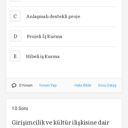
C
Anlaşmalı destekli proje
D
Projeli İş Kurma
E
Hibeli iş Kurma
0 Yorum
Yorum Yap
Hata Bildir
Soru Detay
10.Soru
Girişimcilik ve kültür ilişkisine dair