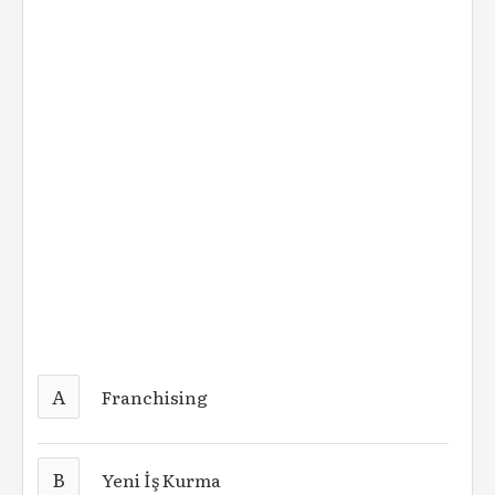
A
Franchising
B
Yeni İş Kurma