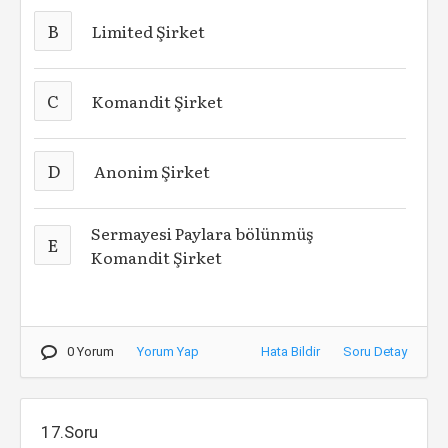
B
Limited Şirket
C
Komandit Şirket
D
Anonim Şirket
Sermayesi Paylara bölünmüş
E
Komandit Şirket
0 Yorum
Yorum Yap
Hata Bildir
Soru Detay
17.Soru