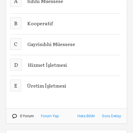
A
Sıhhi Müessese
B
Kooperatif
C
Gayrisıhhi Müessese
D
Hizmet İşletmesi
E
Üretim İşletmesi
0 Yorum
Yorum Yap
Hata Bildir
Soru Detay