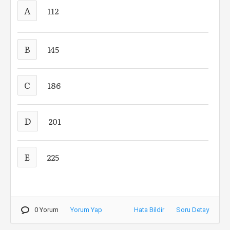
A
112
B
145
C
186
D
201
E
225
0 Yorum
Yorum Yap
Hata Bildir
Soru Detay