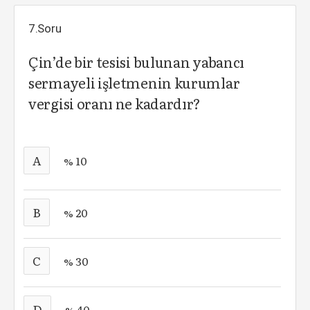
7.Soru
Çin’de bir tesisi bulunan yabancı
sermayeli işletmenin kurumlar
vergisi oranı ne kadardır?
A
% 10
B
% 20
C
% 30
D
% 40