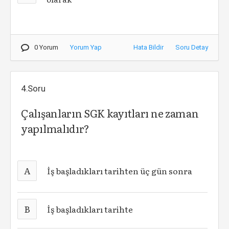
0 Yorum
Yorum Yap
Hata Bildir
Soru Detay
4.Soru
Çalışanların SGK kayıtları ne zaman
yapılmalıdır?
A
İş başladıkları tarihten üç gün sonra
B
İş başladıkları tarihte