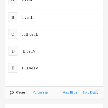
B
I ve III
C
I, II ve III
D
II ve IV
E
I, II ve IV
0 Yorum
Yorum Yap
Hata Bildir
Soru Detay