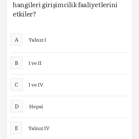
hangileri girişimcilik faaliyetlerini
etkiler?
A
Yalnız I
B
I ve II
C
I ve IV
D
Hepsi
E
Yalnız IV