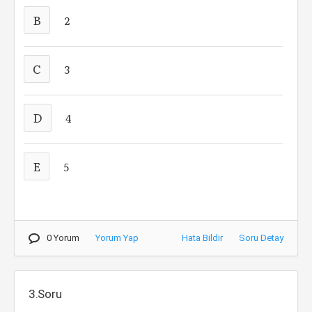
B
2
C
3
D
4
E
5
0 Yorum
Yorum Yap
Hata Bildir
Soru Detay
3.Soru