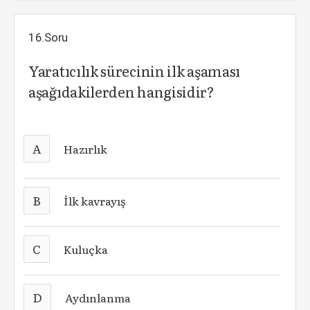
16.Soru
Yaratıcılık sürecinin ilk aşaması
aşağıdakilerden hangisidir?
A
Hazırlık
B
İlk kavrayış
C
Kuluçka
D
Aydınlanma