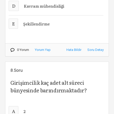
D
Kavram mühendisliği
E
Şekillendirme
0 Yorum
Yorum Yap
Hata Bildir
Soru Detay
8.Soru
Girişimcilik kaç adet alt süreci
bünyesinde barındırmaktadır?
A
2