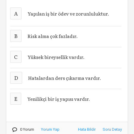
A
Yapılan iş bir ödev ve zorunluluktur.
B
Risk alma çok fazladır.
C
Yüksek bireysellik vardır.
D
Hatalardan ders çıkarma vardır.
E
Yenilikçi bir iş yapısı vardır.
0 Yorum
Yorum Yap
Hata Bildir
Soru Detay