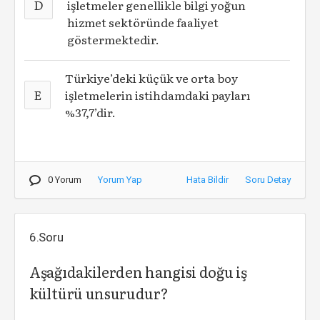
D
işletmeler genellikle bilgi yoğun
hizmet sektöründe faaliyet
göstermektedir.
Türkiye’deki küçük ve orta boy
E
işletmelerin istihdamdaki payları
%37,7’dir.
0 Yorum
Yorum Yap
Hata Bildir
Soru Detay
6.Soru
Aşağıdakilerden hangisi doğu iş
kültürü unsurudur?