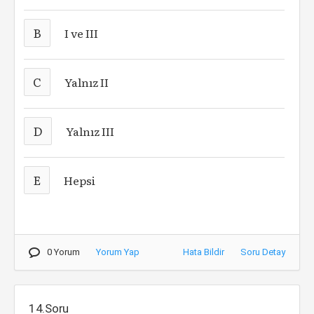
B
I ve III
C
Yalnız II
D
Yalnız III
E
Hepsi
0 Yorum
Yorum Yap
Hata Bildir
Soru Detay
14.Soru