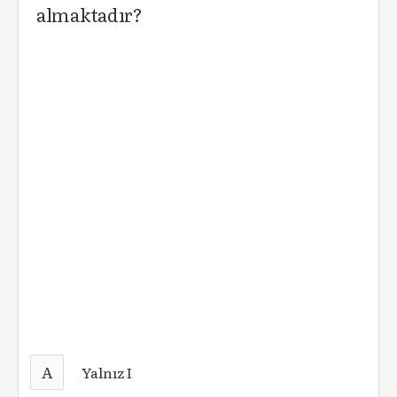
almaktadır?
A
Yalnız I