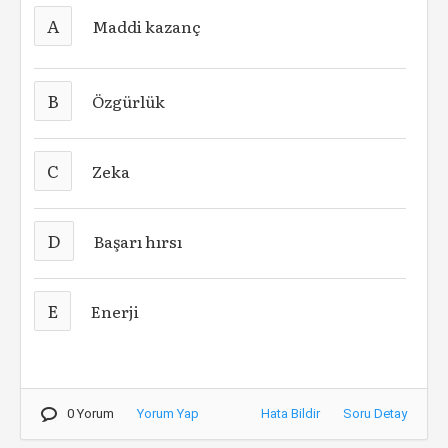
A
Maddi kazanç
B
Özgürlük
C
Zeka
D
Başarı hırsı
E
Enerji
0 Yorum
Yorum Yap
Hata Bildir
Soru Detay