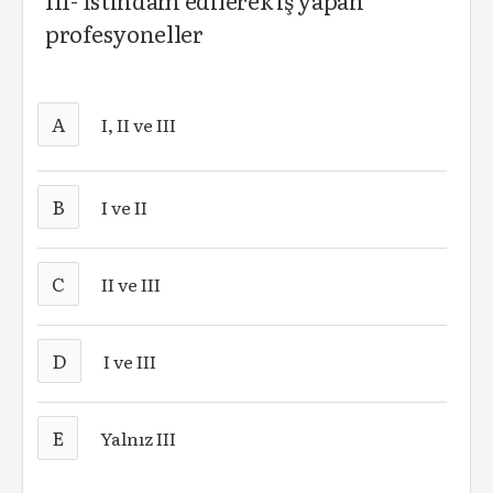
III- İstihdam edilerek iş yapan
profesyoneller
A
I, II ve III
B
I ve II
C
II ve III
D
I ve III
E
Yalnız III