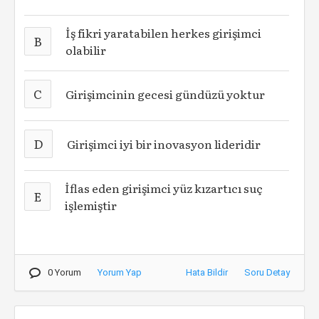
İş fikri yaratabilen herkes girişimci
B
olabilir
C
Girişimcinin gecesi gündüzü yoktur
D
Girişimci iyi bir inovasyon lideridir
İflas eden girişimci yüz kızartıcı suç
E
işlemiştir
0 Yorum
Yorum Yap
Hata Bildir
Soru Detay