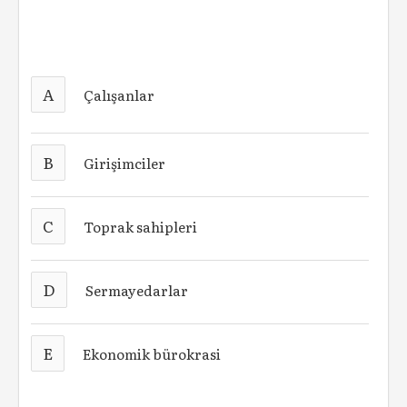
A
Çalışanlar
B
Girişimciler
C
Toprak sahipleri
D
Sermayedarlar
E
Ekonomik bürokrasi