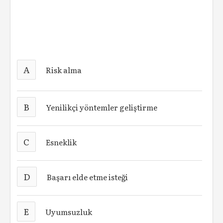
A
Risk alma
B
Yenilikçi yöntemler geliştirme
C
Esneklik
D
Başarı elde etme isteği
E
Uyumsuzluk