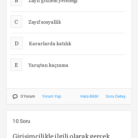
Zayıf gözlem yeteneği
C
Zayıf sosyallik
D
Kararlarda katılık
E
Yarıştan kaçınma
0 Yorum
Yorum Yap
Hata Bildir
Soru Detay
10.Soru
Girişimcilikle ilgili olarak gerçek