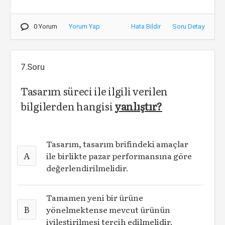
0 Yorum
Yorum Yap
Hata Bildir
Soru Detay
7.Soru
Tasarım süreci ile ilgili verilen
bilgilerden hangisi
yanlıştır?
Tasarım, tasarım brifindeki amaçlar
A
ile birlikte pazar performansına göre
değerlendirilmelidir.
Tamamen yeni bir ürüne
B
yönelmektense mevcut ürünün
iyileştirilmesi tercih edilmelidir.