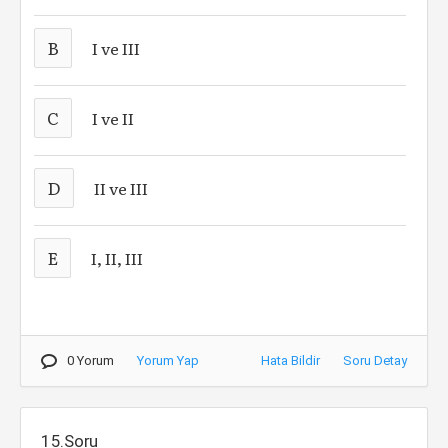
B
I ve III
C
I ve II
D
II ve III
E
I, II, III
0 Yorum
Yorum Yap
Hata Bildir
Soru Detay
15.Soru