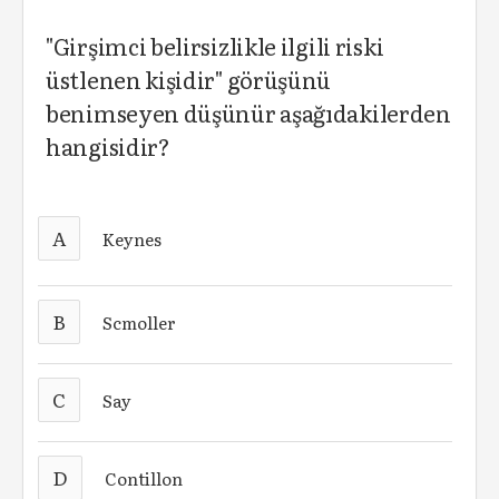
"Girşimci belirsizlikle ilgili riski
üstlenen kişidir" görüşünü
benimseyen düşünür aşağıdakilerden
hangisidir?
A
Keynes
B
Scmoller
C
Say
D
Contillon