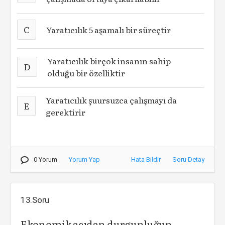
C
Yaratıcılık 5 aşamalı bir süreçtir
Yaratıcılık birçok insanın sahip
D
olduğu bir özelliktir
Yaratıcılık şuursuzca çalışmayı da
E
gerektirir
0 Yorum
Yorum Yap
Hata Bildir
Soru Detay
13.Soru
Ekonomik açıdan durgunluğun