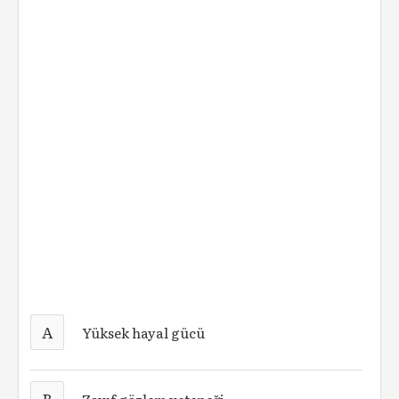
A
Yüksek hayal gücü
B