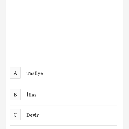
A
Tasfiye
B
İflas
C
Devir