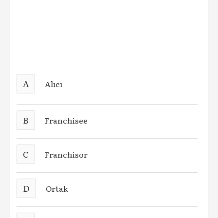
A
Alıcı
B
Franchisee
C
Franchisor
D
Ortak