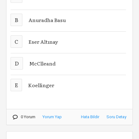
B
Anuradha Basu
C
Eser Altınay
D
McClleand
E
Koellinger
0 Yorum
Yorum Yap
Hata Bildir
Soru Detay