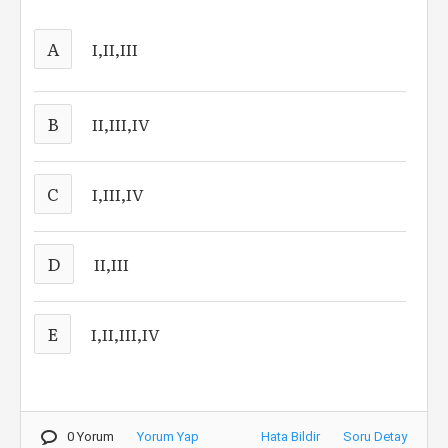
A
I,II,III
B
II,III,IV
C
I,III,IV
D
II,III
E
I,II,III,IV
0 Yorum
Yorum Yap
Hata Bildir
Soru Detay