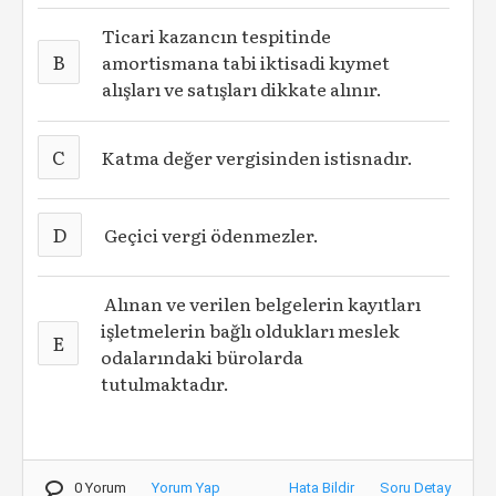
Ticari kazancın tespitinde
B
amortismana tabi iktisadi kıymet
alışları ve satışları dikkate alınır.
C
Katma değer vergisinden istisnadır.
D
Geçici vergi ödenmezler.
Alınan ve verilen belgelerin kayıtları
işletmelerin bağlı oldukları meslek
E
odalarındaki bürolarda
tutulmaktadır.
0 Yorum
Yorum Yap
Hata Bildir
Soru Detay