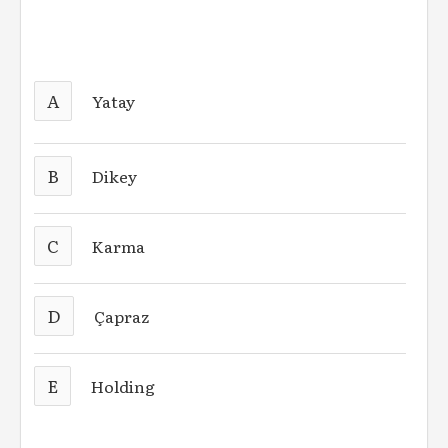
A
Yatay
B
Dikey
C
Karma
D
Çapraz
E
Holding