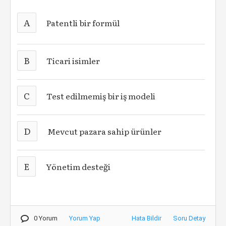
A
Patentli bir formül
B
Ticari isimler
C
Test edilmemiş bir iş modeli
D
Mevcut pazara sahip ürünler
E
Yönetim desteği
0 Yorum
Yorum Yap
Hata Bildir
Soru Detay