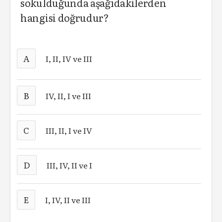
sokulduğunda aşağıdakilerden
hangisi doğrudur?
A
I, II, IV ve III
B
IV, II, I ve III
C
III, II, I ve IV
D
III, IV, II ve I
E
I, IV, II ve III