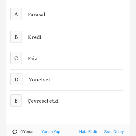
A
Parasal
B
Kredi
C
Faiz
D
Yönetsel
E
Çevresel etki
0 Yorum
Yorum Yap
Hata Bildir
Soru Detay