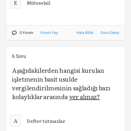
E
Müteselsil
0 Yorum
Yorum Yap
Hata Bildir
Soru Detay
6.Soru
Aşağıdakilerden hangisi kurulan
işletmenin basit usulde
vergilendirilmesinin sağladığı bazı
kolaylıklar arasında
yer almaz?
A
Defter tutmazlar