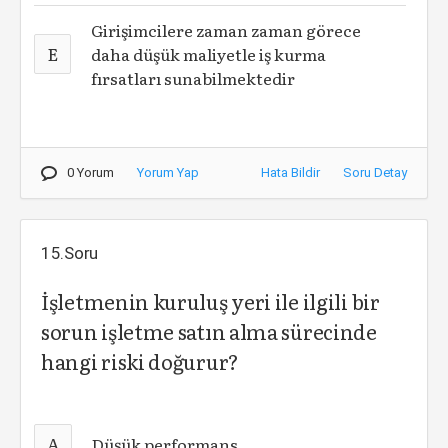
Girişimcilere zaman zaman görece
E
daha düşük maliyetle iş kurma
fırsatları sunabilmektedir
0 Yorum
Yorum Yap
Hata Bildir
Soru Detay
15.Soru
İşletmenin kuruluş yeri ile ilgili bir
sorun işletme satın alma sürecinde
hangi riski doğurur?
A
Düşük performans