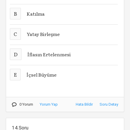
B
Katılma
C
Yatay Birleşme
D
İflasın Ertelenmesi
E
İçsel Büyüme
0 Yorum
Yorum Yap
Hata Bildir
Soru Detay
14.Soru