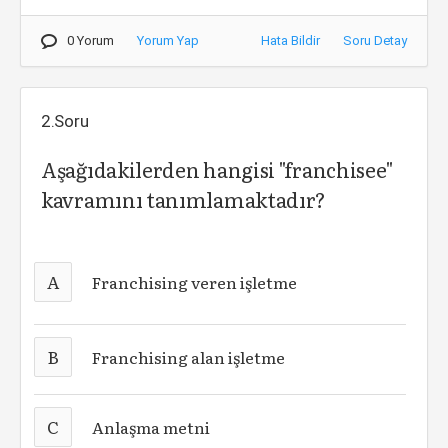
0 Yorum
Yorum Yap
Hata Bildir
Soru Detay
2.Soru
Aşağıdakilerden hangisi "franchisee"
kavramını tanımlamaktadır?
A
Franchising veren işletme
B
Franchising alan işletme
C
Anlaşma metni