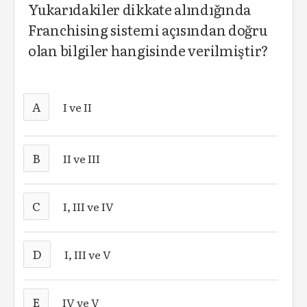
Yukarıdakiler dikkate alındığında
Franchising sistemi açısından doğru
olan bilgiler hangisinde verilmiştir?
A
I ve II
B
II ve III
C
I, III ve IV
D
I, III ve V
E
IV ve V