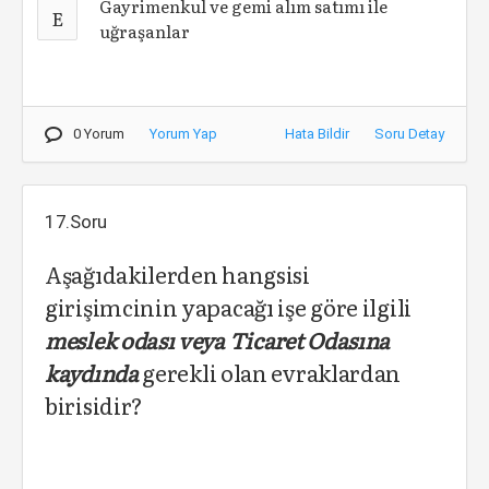
Gayrimenkul ve gemi alım satımı ile
E
uğraşanlar
0 Yorum
Yorum Yap
Hata Bildir
Soru Detay
17.Soru
Aşağıdakilerden hangsisi
girişimcinin yapacağı işe göre ilgili
meslek odası veya Ticaret Odasına
kaydında
gerekli olan evraklardan
birisidir?