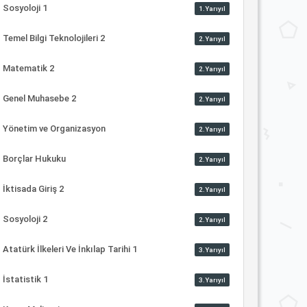
Sosyoloji 1
1.Yarıyıl
Temel Bilgi Teknolojileri 2
2.Yarıyıl
Matematik 2
2.Yarıyıl
Genel Muhasebe 2
2.Yarıyıl
Yönetim ve Organizasyon
2.Yarıyıl
Borçlar Hukuku
2.Yarıyıl
İktisada Giriş 2
2.Yarıyıl
Sosyoloji 2
2.Yarıyıl
Atatürk İlkeleri Ve İnkılap Tarihi 1
3.Yarıyıl
İstatistik 1
3.Yarıyıl