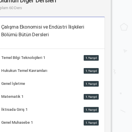
ölümün Diğer Dersleri
plam 60 Ders
Çalışma Ekonomisi ve Endüstri İlişkileri
Bölümü Bütün Dersleri
Temel Bilgi Teknolojileri 1
1.Yarıyıl
Hukukun Temel Kavramları
1.Yarıyıl
Genel İşletme
1.Yarıyıl
Matematik 1
1.Yarıyıl
İktisada Giriş 1
1.Yarıyıl
Genel Muhasebe 1
1.Yarıyıl