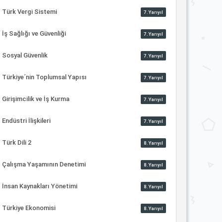
Türk Vergi Sistemi
7.Yarıyıl
İş Sağlığı ve Güvenliği
7.Yarıyıl
Sosyal Güvenlik
7.Yarıyıl
Türkiye´nin Toplumsal Yapısı
7.Yarıyıl
Girişimcilik ve İş Kurma
7.Yarıyıl
Endüstri İlişkileri
7.Yarıyıl
Türk Dili 2
8.Yarıyıl
Çalışma Yaşamının Denetimi
8.Yarıyıl
İnsan Kaynakları Yönetimi
8.Yarıyıl
Türkiye Ekonomisi
8.Yarıyıl