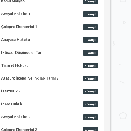
Kamu Maliyesi
3.Yarıyıl
Sosyal Politika 1
3.Yarıyıl
Çalışma Ekonomisi 1
3.Yarıyıl
Anayasa Hukuku
3.Yarıyıl
İktisadi Düşünceler Tarihi
3.Yarıyıl
Ticaret Hukuku
4.Yarıyıl
Atatürk İlkeleri Ve İnkılap Tarihi 2
4.Yarıyıl
İstatistik 2
4.Yarıyıl
İdare Hukuku
4.Yarıyıl
Sosyal Politika 2
4.Yarıyıl
Çalışma Ekonomisi 2
4.Yarıyıl