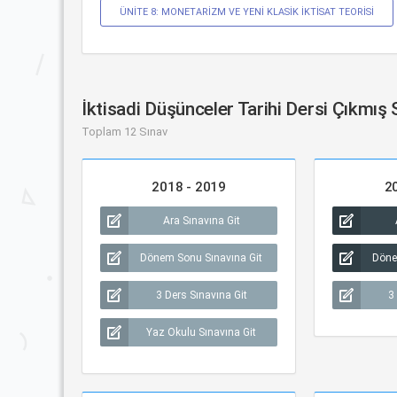
ÜNİTE 8: MONETARİZM VE YENİ KLASİK İKTİSAT TEORİSİ
İktisadi Düşünceler Tarihi Dersi Çıkmış 
Toplam 12 Sınav
2018 - 2019
2
Ara Sınavına Git
Dönem Sonu Sınavına Git
Döne
3 Ders Sınavına Git
3
Yaz Okulu Sınavına Git