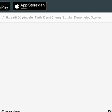
İktisadi Düşünceler Tarihi Dersi Çıkmış Sorular, Denemeler, Özetler