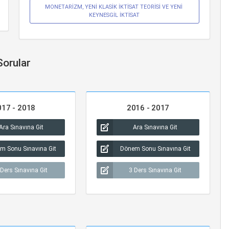
MONETARİZM, YENİ KLASİK İKTİSAT TEORİSİ VE YENİ 
KEYNESGİL İKTİSAT
Sorular
017 - 2018
2016 - 2017
Ara Sınavına Git
Ara Sınavına Git
m Sonu Sınavına Git
Dönem Sonu Sınavına Git
 Ders Sınavına Git
3 Ders Sınavına Git