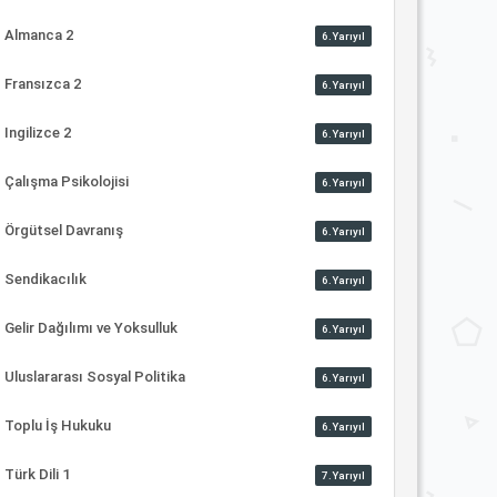
Almanca 2
6.Yarıyıl
Fransızca 2
6.Yarıyıl
Ingilizce 2
6.Yarıyıl
Çalışma Psikolojisi
6.Yarıyıl
Örgütsel Davranış
6.Yarıyıl
Sendikacılık
6.Yarıyıl
Gelir Dağılımı ve Yoksulluk
6.Yarıyıl
Uluslararası Sosyal Politika
6.Yarıyıl
Toplu İş Hukuku
6.Yarıyıl
Türk Dili 1
7.Yarıyıl