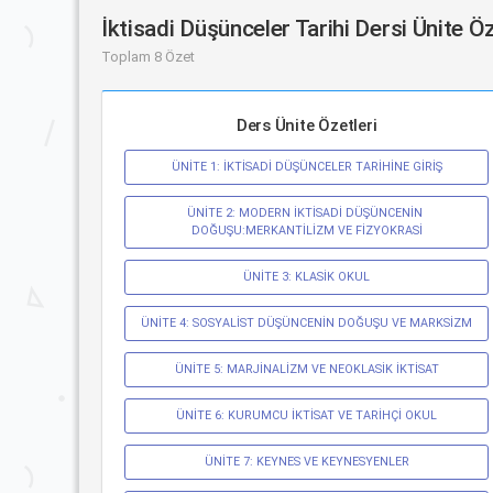
İktisadi Düşünceler Tarihi Dersi Ünite Ö
Toplam 8 Özet
Ders Ünite Özetleri
ÜNİTE 1: İKTİSADİ DÜŞÜNCELER TARİHİNE GİRİŞ
ÜNİTE 2: MODERN İKTİSADİ DÜŞÜNCENİN 
DOĞUŞU:MERKANTİLİZM VE FİZYOKRASİ
ÜNİTE 3: KLASİK OKUL
ÜNİTE 4: SOSYALİST DÜŞÜNCENİN DOĞUŞU VE MARKSİZM
ÜNİTE 5: MARJİNALİZM VE NEOKLASİK İKTİSAT
ÜNİTE 6: KURUMCU İKTİSAT VE TARİHÇİ OKUL
ÜNİTE 7: KEYNES VE KEYNESYENLER