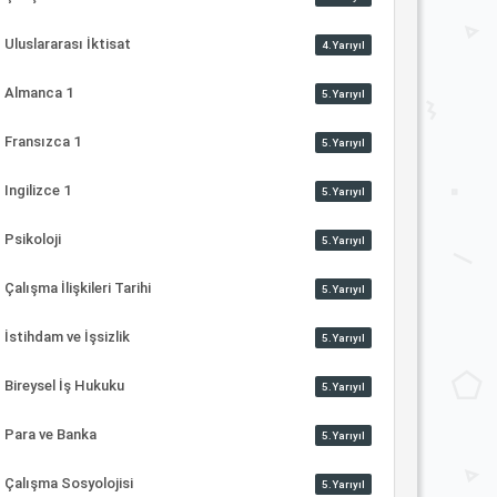
Uluslararası İktisat
4.Yarıyıl
Almanca 1
5.Yarıyıl
Fransızca 1
5.Yarıyıl
Ingilizce 1
5.Yarıyıl
Psikoloji
5.Yarıyıl
Çalışma İlişkileri Tarihi
5.Yarıyıl
İstihdam ve İşsizlik
5.Yarıyıl
Bireysel İş Hukuku
5.Yarıyıl
Para ve Banka
5.Yarıyıl
Çalışma Sosyolojisi
5.Yarıyıl