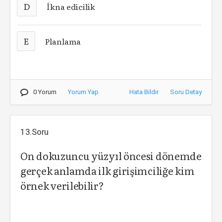
D
İkna edicilik
E
Planlama
0 Yorum
Yorum Yap
Hata Bildir
Soru Detay
13.Soru
On dokuzuncu yüzyıl öncesi dönemde
gerçek anlamda ilk girişimciliğe kim
örnek verilebilir?