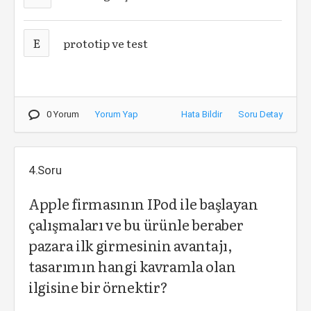
E
prototip ve test
0 Yorum
Yorum Yap
Hata Bildir
Soru Detay
4.Soru
Apple firmasının IPod ile başlayan
çalışmaları ve bu ürünle beraber
pazara ilk girmesinin avantajı,
tasarımın hangi kavramla olan
ilgisine bir örnektir?