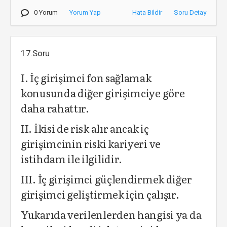
0 Yorum
Yorum Yap
Hata Bildir
Soru Detay
17.Soru
I. İç girişimci fon sağlamak
konusunda diğer girişimciye göre
daha rahattır.
II. İkisi de risk alır ancak iç
girişimcinin riski kariyeri ve
istihdam ile ilgilidir.
III. İç girişimci güçlendirmek diğer
girişimci geliştirmek için çalışır.
Yukarıda verilenlerden hangisi ya da