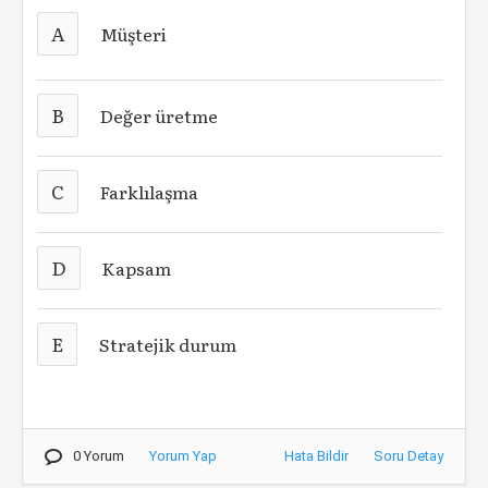
A
Müşteri
B
Değer üretme
C
Farklılaşma
D
Kapsam
E
Stratejik durum
0 Yorum
Yorum Yap
Hata Bildir
Soru Detay