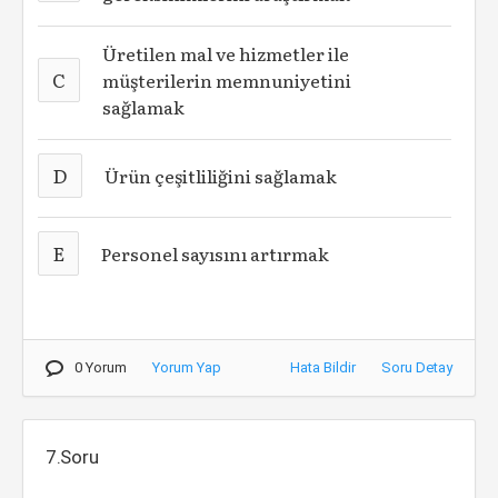
Üretilen mal ve hizmetler ile
C
müşterilerin memnuniyetini
sağlamak
D
Ürün çeşitliliğini sağlamak
E
Personel sayısını artırmak
0 Yorum
Yorum Yap
Hata Bildir
Soru Detay
7.Soru