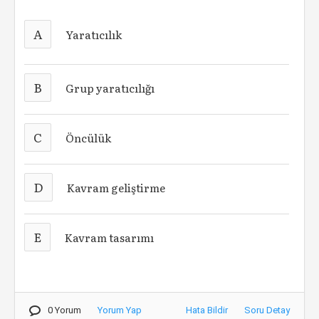
A
Yaratıcılık
B
Grup yaratıcılığı
C
Öncülük
D
Kavram geliştirme
E
Kavram tasarımı
0 Yorum
Yorum Yap
Hata Bildir
Soru Detay