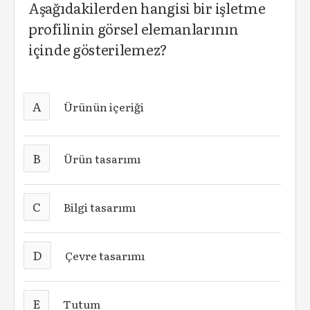
Aşağıdakilerden hangisi bir işletme
profilinin görsel elemanlarının
içinde gösterilemez?
A
Ürünün içeriği
B
Ürün tasarımı
C
Bilgi tasarımı
D
Çevre tasarımı
E
Tutum