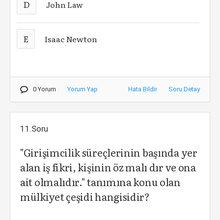
D
John Law
E
Isaac Newton
0 Yorum
Yorum Yap
Hata Bildir
Soru Detay
11.Soru
"Girişimcilik süreçlerinin başında yer
alan iş fikri, kişinin öz malı dır ve ona
ait olmalıdır." tanımına konu olan
mülkiyet çeşidi hangisidir?