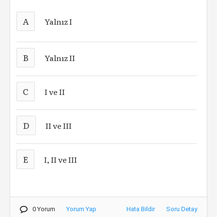
A
Yalnız I
B
Yalnız II
C
I ve II
D
II ve III
E
I, II ve III
0 Yorum
Yorum Yap
Hata Bildir
Soru Detay