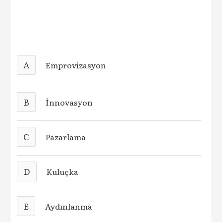
A
Emprovizasyon
B
İnnovasyon
C
Pazarlama
D
Kuluçka
E
Aydınlanma