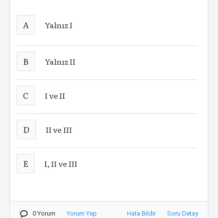
A
Yalnız I
B
Yalnız II
C
I ve II
D
II ve III
E
I, II ve III
0 Yorum
Yorum Yap
Hata Bildir
Soru Detay