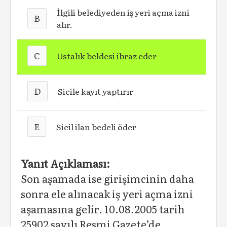
İlgili belediyeden iş yeri açma izni
B
alır.
C
Ustalık beldesi ibraz eder
D
Sicile kayıt yaptırır
E
Sicil ilan bedeli öder
Yanıt Açıklaması:
Son aşamada ise girişimcinin daha
sonra ele alınacak iş yeri açma izni
aşamasına gelir. 10.08.2005 tarih
25902 sayılı Resmi Gazete’de