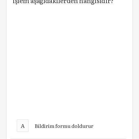
işlem aşağıdakilerden hangisidir?
A
Bildirim formu doldurur