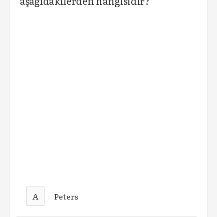
aşağıdakilerden hangisidir?
A
Peters