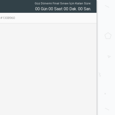
Güz Dönemi Final Sınavı İçin Kalan Süre:
00 Gün 00 Saat 00 Dak. 00 San.
u #1308960