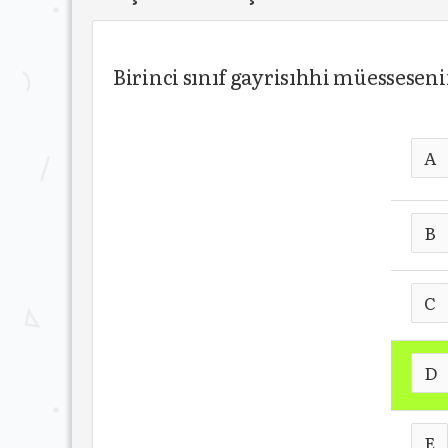
Birinci sınıf gayrisıhhi müessesen
A
B
C
D
E