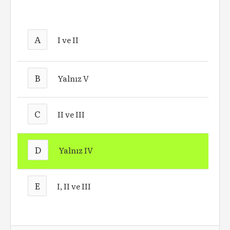
A
I ve II
B
Yalnız V
C
II ve III
D
Yalnız IV
E
I, II ve III