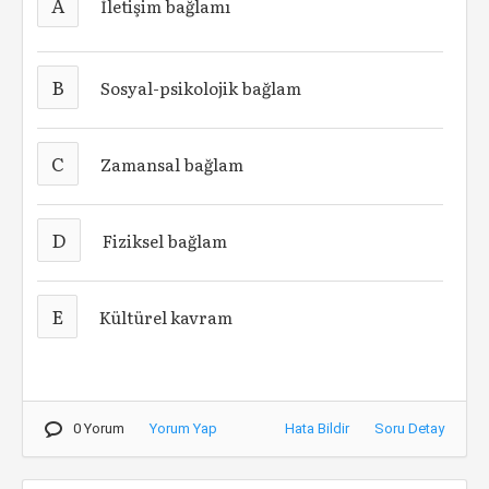
A
İletişim bağlamı
B
Sosyal-psikolojik bağlam
C
Zamansal bağlam
D
Fiziksel bağlam
E
Kültürel kavram
0 Yorum
Yorum Yap
Hata Bildir
Soru Detay