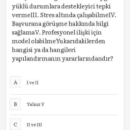
yüklü durumlara destekleyici tepki
vermeIII. Stres altında çalışabilmeIV.
Başvurana görüşme hakkında bilgi
sağlamaV. Profesyonel ilişki için
model olabilmeYukarıdakilerden
hangisi ya da hangileri
yapılandırmanın yararlarındandır?
A
I ve II
B
Yalnız V
C
II ve III