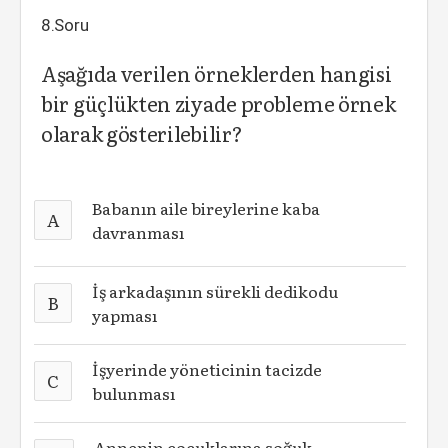
8.Soru
Aşağıda verilen örneklerden hangisi
bir güçlükten ziyade probleme örnek
olarak gösterilebilir?
Babanın aile bireylerine kaba
A
davranması
İş arkadaşının sürekli dedikodu
B
yapması
İşyerinde yöneticinin tacizde
C
bulunması
Annenin çocuklarına soğuk