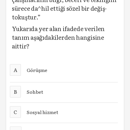
sürece da^hil ettiği sözel bir değiş-
tokuştur.”
Yukarıda yer alan ifadede verilen
tanım aşağıdakilerden hangisine
aittir?
A
Görüşme
B
Sohbet
C
Sosyal hizmet