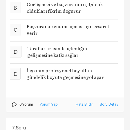
Görüşmeci ve başvuranın eşit/denk
B
oldukları fikrini doğurur
Başvurana kendini açması için cesaret
C
verir
Taraflar arasında içtenliğin
D
gelişmesine katkı sağlar
İlişkinin profesyonel boyuttan
E
gündelik boyuta geçmesine yol açar
0 Yorum
Yorum Yap
Hata Bildir
Soru Detay
7.Soru