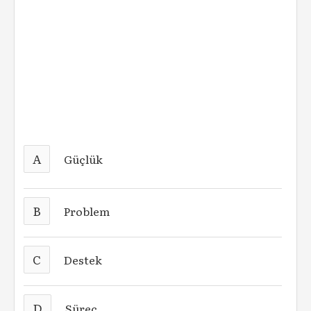
A
Güçlük
B
Problem
C
Destek
D
Süreç