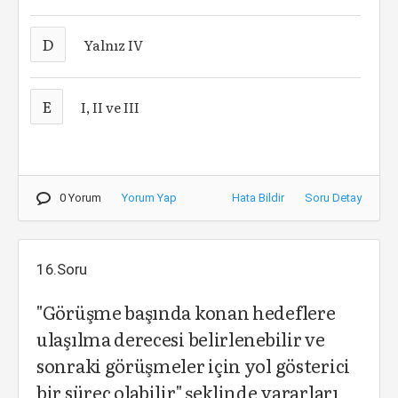
D
Yalnız IV
E
I, II ve III
0 Yorum
Yorum Yap
Hata Bildir
Soru Detay
16.Soru
"Görüşme başında konan hedeflere
ulaşılma derecesi belirlenebilir ve
sonraki görüşmeler için yol gösterici
bir süreç olabilir" şeklinde yararları