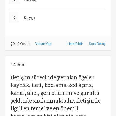
E
Kaygı
0 Yorum
Yorum Yap
Hata Bildir
Soru Detay
14.Soru
İletişim sürecinde yer alan öğeler
kaynak, ileti, kodlama-kod açma,
kanal, alıcı, geri bildirim ve gürültü
şeklinde sıralanmaktadır. İletişimle
ilgili en temel ve en önemli
becerilerden biri olan dinleme,