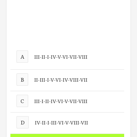
A
III-II-I-IV-V-VI-VII-VIII
B
II-III-I-V-VI-IV-VIII-VII
C
III-I-II-IV-VI-V-VII-VIII
D
IV-II-I-III-VI-V-VIII-VII