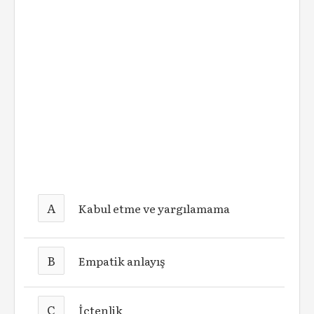
A
Kabul etme ve yargılamama
B
Empatik anlayış
C
İçtenlik