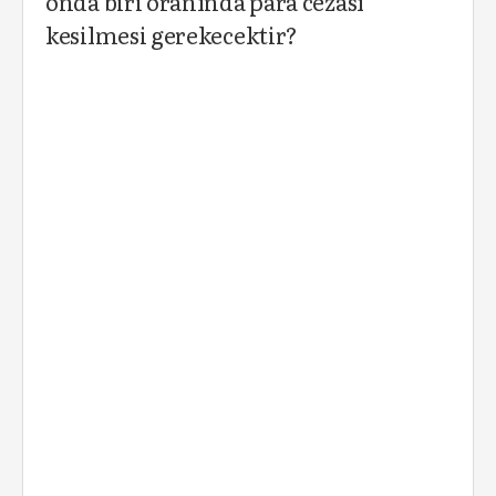
onda biri oranında para cezası
kesilmesi gerekecektir?