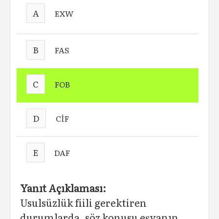
A
EXW
B
FAS
C
FOB
D
CİF
E
DAF
Yanıt Açıklaması:
Usulsüzlük fiili gerektiren
durumlarda, söz konusu eşyanın