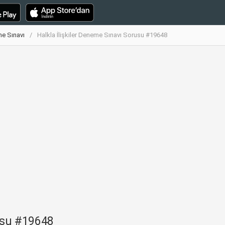
me Sınavı
Halkla İlişkiler Deneme Sınavı Sorusu #19648
rusu #19648