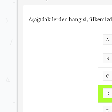
Aşağıdakilerden hangisi, ülkemizde 
A
B
C
D
E