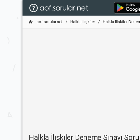
aof.sorular.net
Halkla İlişkiler
Halkla İlişkiler Dene
Halkla İlişkiler Deneme Sınavı So