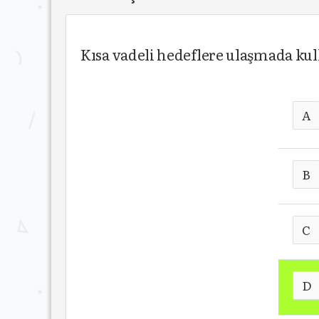
Kısa vadeli hedeflere ulaşmada kul
A
B
C
D