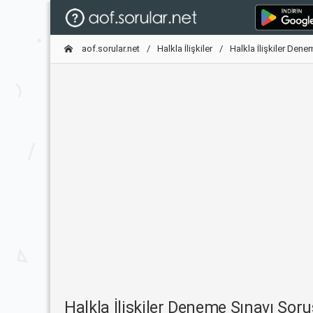
aof.sorular.net
Halkla İlişkiler
Halkla İlişkiler Dene
Halkla İlişkiler Deneme Sınavı So