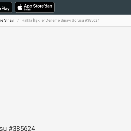
me Sınavı
Halkla İlişkiler Deneme Sınavı Sorusu #385624
rusu #385624