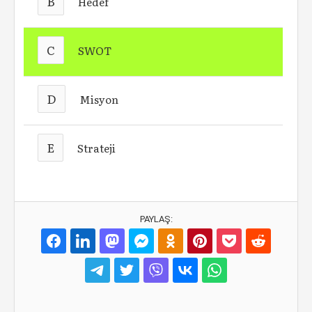
B
Hedef
C
SWOT
D
Misyon
E
Strateji
PAYLAŞ: