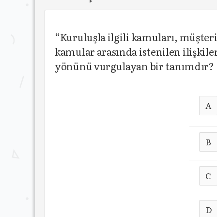
“Kuruluşla ilgili kamuları, müşte
kamular arasında istenilen ilişkile
yönünü vurgulayan bir tanımdır?
A
B
C
D