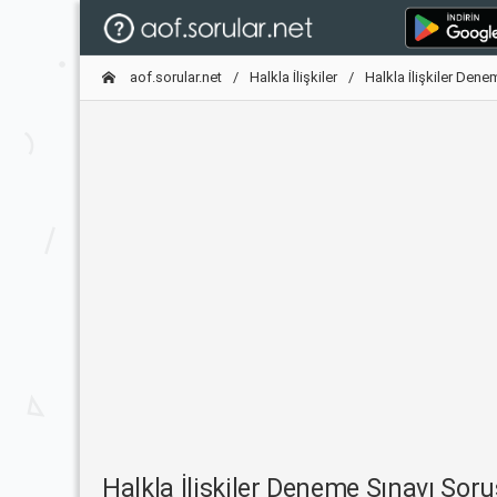
aof.sorular.net
Halkla İlişkiler
Halkla İlişkiler Dene
Halkla İlişkiler Deneme Sınavı So