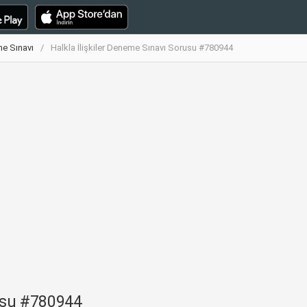
me Sınavı
Halkla İlişkiler Deneme Sınavı Sorusu #780944
rusu #780944