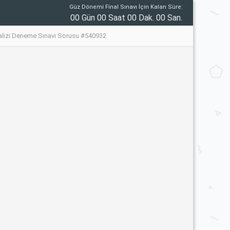
Güz Dönemi Final Sınavı İçin Kalan Süre:
00 Gün 00 Saat 00 Dak. 00 San.
nalizi Deneme Sınavı Sorusu #540932