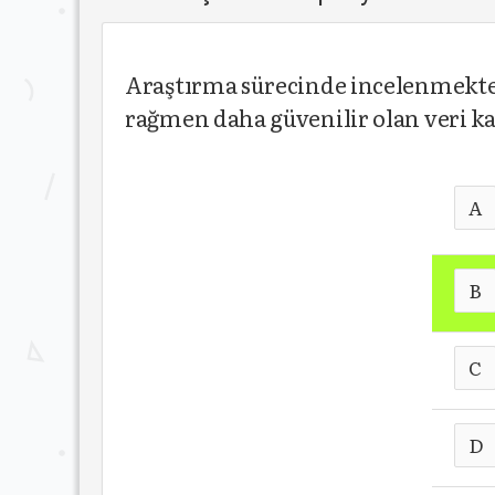
Araştırma sürecinde incelenmekte o
rağmen daha güvenilir olan veri k
A
B
C
D