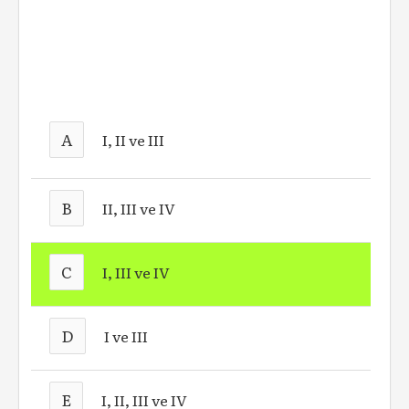
A
I, II ve III
B
II, III ve IV
C
I, III ve IV
D
I ve III
E
I, II, III ve IV