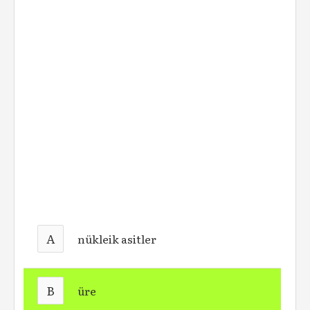
A
nükleik asitler
B
üre