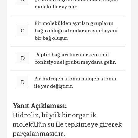
moleküller ayrılır.
Bir molekülden ayrılan grupların
C
bağlı olduğu atomlar arasında yeni
bir bağ oluşur.
Peptid bağları kurulurken amit
D
fonksiyonel grubu meydana gelir.
Bir hidrojen atomu halojen atomu
E
ile yer değiştirir.
Yanıt Açıklaması:
Hidroliz, büyük bir organik
molekülün su ile tepkimeye girerek
parçalanmasıdır.