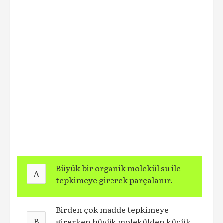
Büyük bir organik molekül su ile
A
tepkimeye girerek parçalanır.
Birden çok madde tepkimeye
B
girerken büyük molekülden küçük