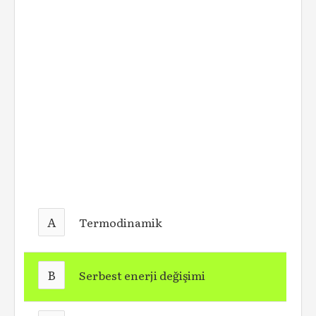
A
Termodinamik
B
Serbest enerji değişimi