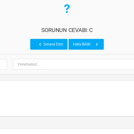
SORUNUN CEVABI: C
Sınava Dön
Hata Bildir