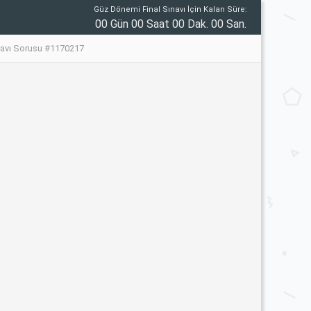
Güz Dönemi Final Sınavı İçin Kalan Süre:
00 Gün 00 Saat 00 Dak. 00 San.
avı Sorusu #1170217