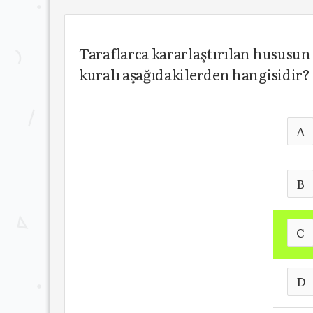
Taraflarca kararlaştırılan hususu
kuralı aşağıdakilerden hangisidir?
A
B
C
D