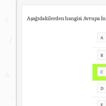
Aşağıdakilerden hangisi Avrupa İn
A
B
C
D
E