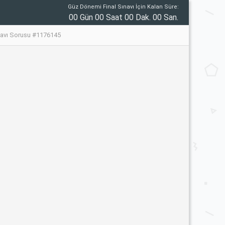
Güz Dönemi Final Sınavı İçin Kalan Süre:
00 Gün 00 Saat 00 Dak. 00 San.
avı Sorusu #1176145