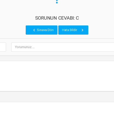
SORUNUN CEVABI: C
Sınava Dön
Hata Bildir