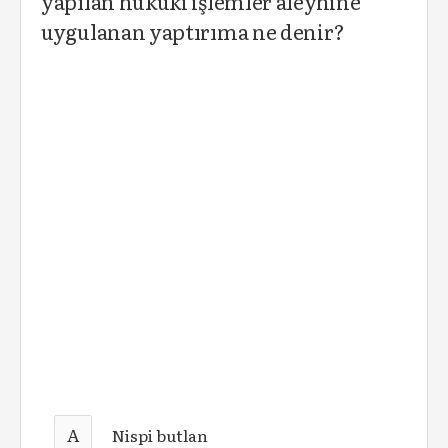
yapılan hukuki işlemler aleyhine
uygulanan yaptırıma ne denir?
A
Nispi butlan