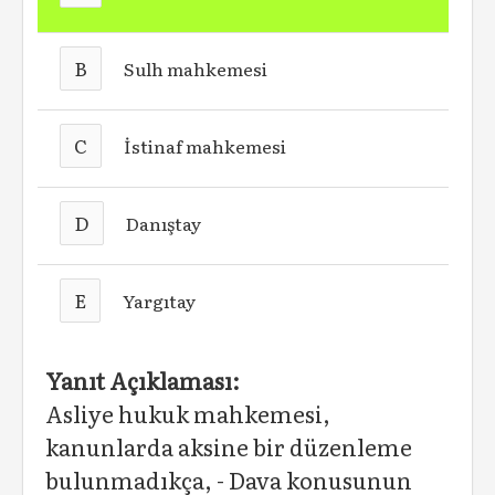
B
Sulh mahkemesi
C
İstinaf mahkemesi
D
Danıştay
E
Yargıtay
Yanıt Açıklaması:
Asliye hukuk mahkemesi,
kanunlarda aksine bir düzenleme
bulunmadıkça, - Dava konusunun