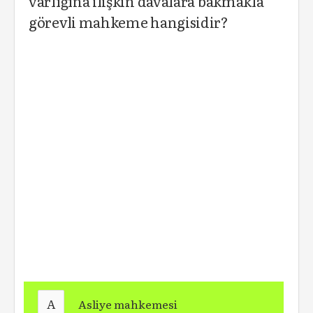
varlığına ilişkin davalara bakmakla
görevli mahkeme hangisidir?
A
Asliye mahkemesi