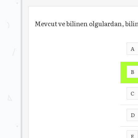
Mevcut ve bilinen olgulardan, bil
A
B
C
D
E