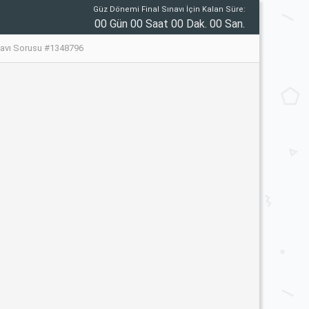
Güz Dönemi Final Sınavı İçin Kalan Süre:
00 Gün 00 Saat 00 Dak. 00 San.
avı Sorusu #1348796