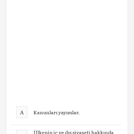
A
Kanunları yayımlar.
Ülkenin iç ve dış siyaseti hakkında