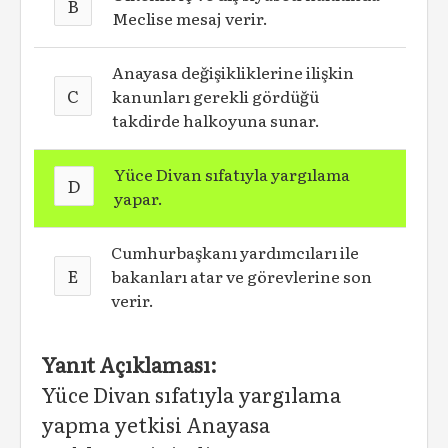
B
Meclise mesaj verir.
Anayasa değişikliklerine ilişkin
C
kanunları gerekli gördüğü
takdirde halkoyuna sunar.
Yüce Divan sıfatıyla yargılama
D
yapar.
Cumhurbaşkanı yardımcıları ile
E
bakanları atar ve görevlerine son
verir.
Yanıt Açıklaması:
Yüce Divan sıfatıyla yargılama
yapma yetkisi Anayasa