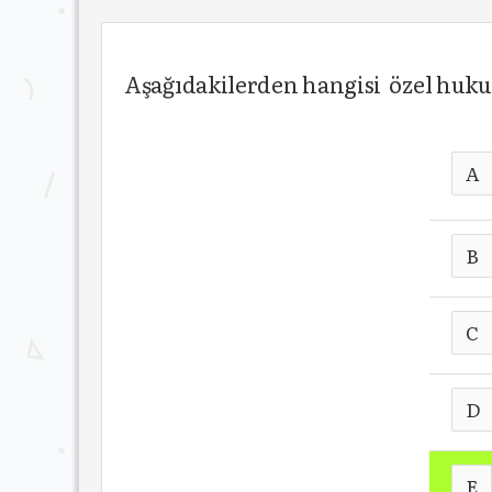
Aşağıdakilerden hangisi özel huku
A
B
C
D
E