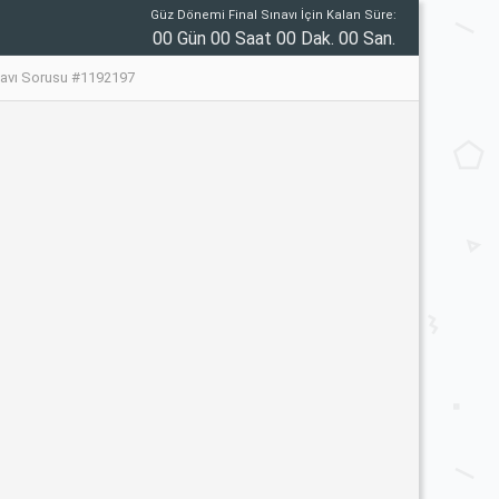
Güz Dönemi Final Sınavı İçin Kalan Süre:
00 Gün 00 Saat 00 Dak. 00 San.
avı Sorusu #1192197