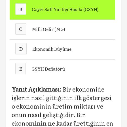
B
Gayri Safi Yurtiçi Hasıla (GSYH)
C
Milli Gelir (MG)
D
Ekonomik Büyüme
E
GSYH Deflatörü
Yanıt Açıklaması:
Bir ekonomide
işlerin nasıl gittiğinin ilk göstergesi
o ekonominin üretim miktarı ve
onun nasıl geliştiğidir. Bir
ekonominin ne kadar ürettiğinin en