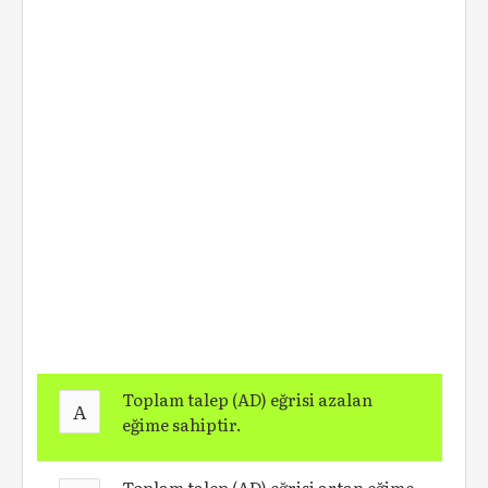
Toplam talep (AD) eğrisi azalan
A
eğime sahiptir.
Toplam talep (AD) eğrisi artan eğime