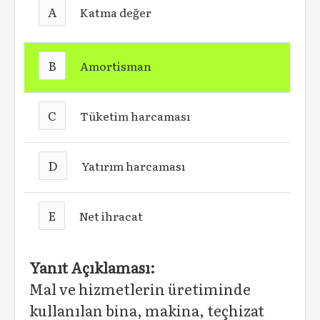
A
Katma değer
B
Amortisman
C
Tüketim harcaması
D
Yatırım harcaması
E
Net ihracat
Yanıt Açıklaması:
Mal ve hizmetlerin üretiminde
kullanılan bina, makina, teçhizat