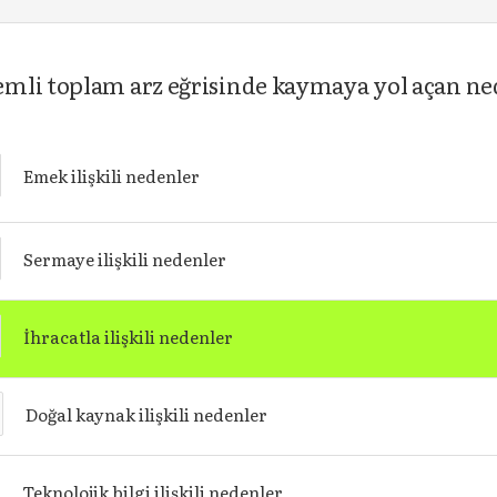
mli toplam arz eğrisinde kaymaya yol açan ned
Emek ilişkili nedenler
Sermaye ilişkili nedenler
İhracatla ilişkili nedenler
Doğal kaynak ilişkili nedenler
Teknolojik bilgi ilişkili nedenler