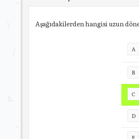
Aşağıdakilerden hangisi uzun döne
A
B
C
D
E