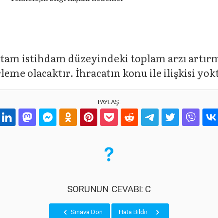
am istihdam düzeyindeki toplam arzı artırm
rleme olacaktır. İhracatın konu ile ilişkisi yok
PAYLAŞ:
SORUNUN CEVABI: C
Sınava Dön
Hata Bildir