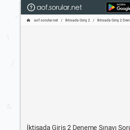
aof.sorular.net
İktisada Giriş 2
İktisada Giriş 2 De
İktisada Giriş 2 Deneme Sınavı So