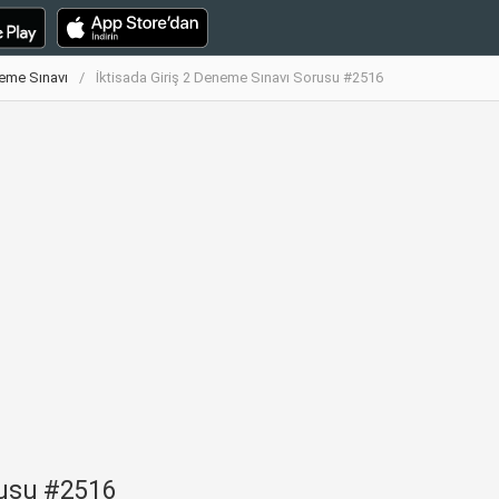
neme Sınavı
İktisada Giriş 2 Deneme Sınavı Sorusu #2516
rusu #2516