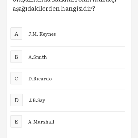
aşağıdakilerden hangisidir?
A
J.M. Keynes
B
A.Smith
C
D.Ricardo
D
J.B.Say
E
A.Marshall