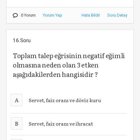
0 Yorum
Yorum Yap
Hata Bildir
Soru Detay
16.Soru
Toplam talep eğrisinin negatif eğimli
olmasına neden olan 3 etken
aşağıdakilerden hangisidir ?
A
Servet, faiz oranı ve döviz kuru
B
Servet, faiz oranı ve ihracat