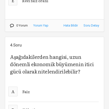
E
Reel faiz oranı
0 Yorum
Yorum Yap
Hata Bildir
Soru Detay
4.Soru
Aşağıdakilerden hangisi, uzun
dönemli ekonomik büyümenin itici
gücü olarak nitelendirilebilir?
A
Faiz