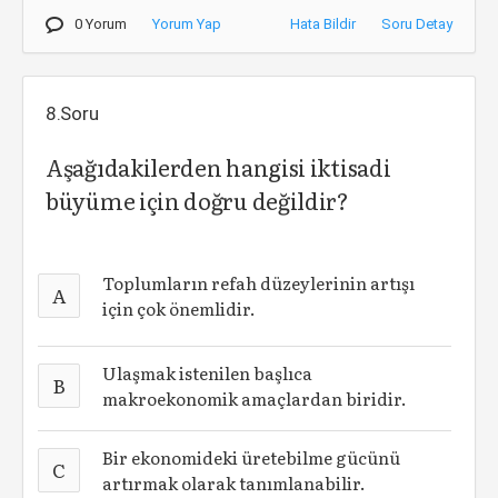
0 Yorum
Yorum Yap
Hata Bildir
Soru Detay
8.Soru
Aşağıdakilerden hangisi iktisadi
büyüme için doğru değildir?
Toplumların refah düzeylerinin artışı
A
için çok önemlidir.
Ulaşmak istenilen başlıca
B
makroekonomik amaçlardan biridir.
Bir ekonomideki üretebilme gücünü
C
artırmak olarak tanımlanabilir.