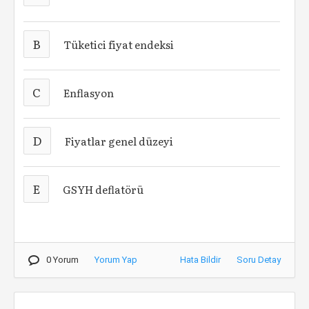
B
Tüketici fiyat endeksi
C
Enflasyon
D
Fiyatlar genel düzeyi
E
GSYH deflatörü
0 Yorum
Yorum Yap
Hata Bildir
Soru Detay