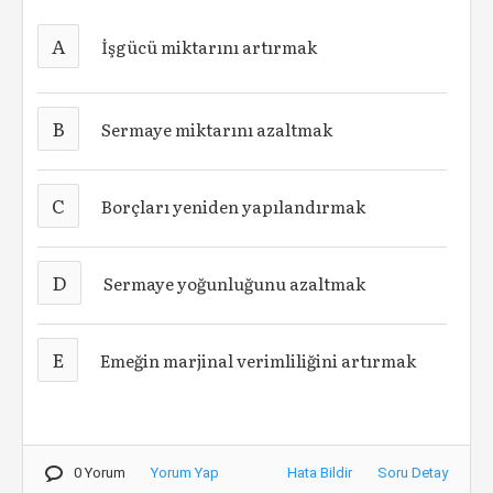
A
İşgücü miktarını artırmak
B
Sermaye miktarını azaltmak
C
Borçları yeniden yapılandırmak
D
Sermaye yoğunluğunu azaltmak
E
Emeğin marjinal verimliliğini artırmak
0 Yorum
Yorum Yap
Hata Bildir
Soru Detay