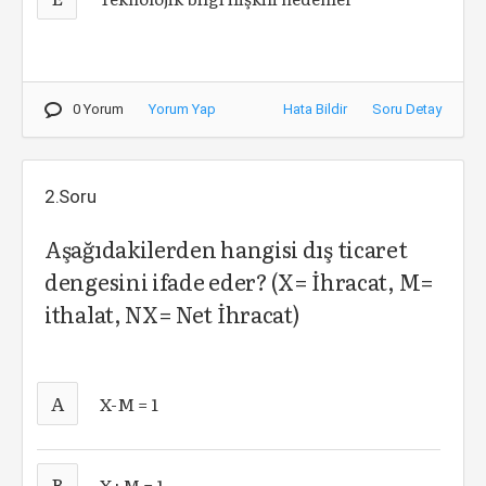
0 Yorum
Yorum Yap
Hata Bildir
Soru Detay
2.Soru
Aşağıdakilerden hangisi dış ticaret
dengesini ifade eder? (X= İhracat, M=
ithalat, NX= Net İhracat)
A
X-M = 1
B
X+M = 1