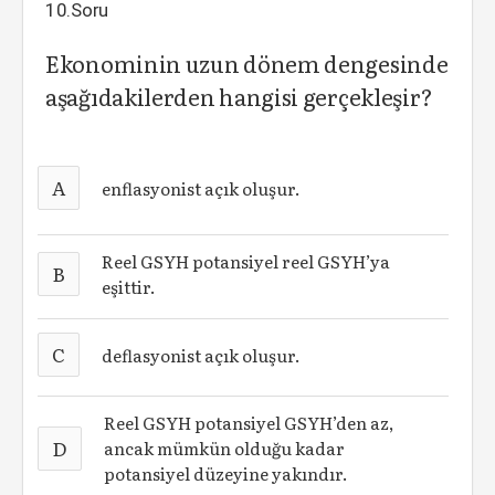
10.Soru
Ekonominin uzun dönem dengesinde
aşağıdakilerden hangisi gerçekleşir?
A
enflasyonist açık oluşur.
Reel GSYH potansiyel reel GSYH’ya
B
eşittir.
C
deflasyonist açık oluşur.
Reel GSYH potansiyel GSYH’den az,
D
ancak mümkün olduğu kadar
potansiyel düzeyine yakındır.