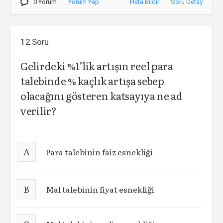
0 Yorum
Yorum Yap
Hata Bildir
Soru Detay
12.Soru
Gelirdeki %1’lik artışın reel para
talebinde % kaçlık artışa sebep
olacağını gösteren katsayıya ne ad
verilir?
A
Para talebinin faiz esnekliği
B
Mal talebinin fiyat esnekliği