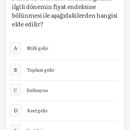
ilgili dönemin fiyat endeksine
bölünmesi ile aşağıdakilerden hangisi
elde edilir?
A
Milli gelir
B
Toplam gelir
C
Enflasyon
D
Reel gelir