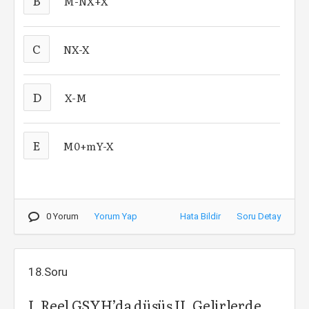
B
M-NX+X
C
NX-X
D
X-M
E
M0+mY-X
0 Yorum
Yorum Yap
Hata Bildir
Soru Detay
18.Soru
I. Reel GSYH’da düşüş II. Gelirlerde