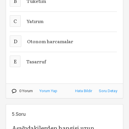
B
Tüketim
C
Yatırım
D
Otonom harcamalar
E
Tasarruf
0 Yorum
Yorum Yap
Hata Bildir
Soru Detay
5.Soru
Aşağıdakilerden hangisi uzun