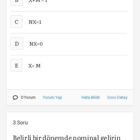
C
NX=1
D
NX=0
E
X< M
0 Yorum
Yorum Yap
Hata Bildir
Soru Detay
3.Soru
Belirli bir dönemde nominal gelirin