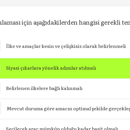
ulaması için aşağıdakilerden hangisi gerekli te
İlke ve amaçlar kesin ve çelişkisiz olarak belirlenmeli
Siyasi çıkarlara yönelik adımlar atılmalı
Belirlenen ilkelere bağlı kalınmalı
Mevcut duruma göre amacın optimal şekilde gerçekleşm
Seçilecek araç mümkün olduğu kadar basit olmalı