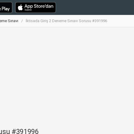
neme Sınavı
İktisada Giriş 2 Deneme Sınavı Sorusu #391996
orusu #391996