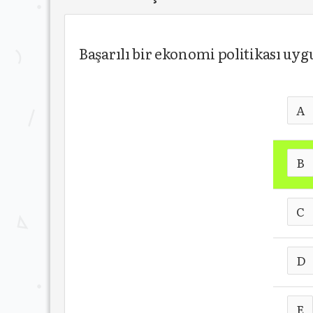
Başarılı bir ekonomi politikası uyg
A
B
C
D
E