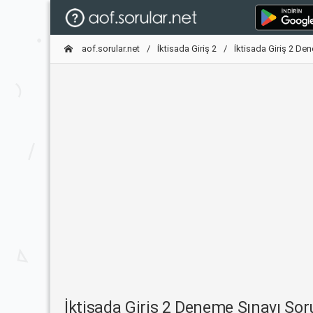
aof.sorular.net
İktisada Giriş 2
İktisada Giriş 2 De
İktisada Giriş 2 Deneme Sınavı S