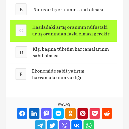
B
Nüfus artış oranının sabit olması
Hasıladaki artış oranının nüfustaki
C
artış oranından fazla olması gerekir
Kişi başına tüketim harcamalarının
D
sabit olması
Ekonomide sabit yatırım
E
harcamalarının varlığı
PAYLAŞ: