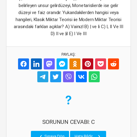
belirleyen unsur gelirdüzeyi, Monetarislierde ise gelir
düzeyi ve faiz oranıdır. Yukarıdakilerden hangisi veya
hangileri, Klasik Miktar Teorisi iie Modern Miktar Teorisi
arasındaki farkları açıklar? A) Vainızl B) | ve Ii C) I, II Ve III
D) II ve |il E) I Ve III
PAYLAŞ:
SORUNUN CEVABI: C
Sınava Dön
Hata Bildir