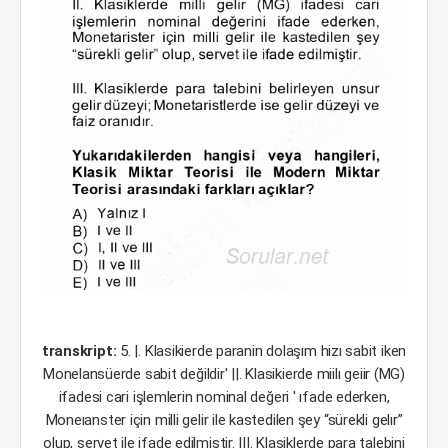
transkript:
5. |. Klasikierde paranin dolaşım hizı sabit iken
Monelansüerde sabit değildir' ||. Klasikierde miilı geiir (MG)
ifadesi cari işlemlerin nominal değeri ' ıfade ederken,
Moneıanster için milli gelir ile kastedilen şey “sürekli gelır”
olup, servet ile ifade edilmiştir. |||. Klasiklerde para talebini