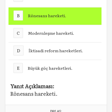
B
Rönesans hareketi.
C
Modernleşme hareketi.
D
İktisadi reform hareketleri.
E
Büyük göç hareketleri.
Yanıt Açıklaması:
Rönesans hareketi.
PAYLAŞ: