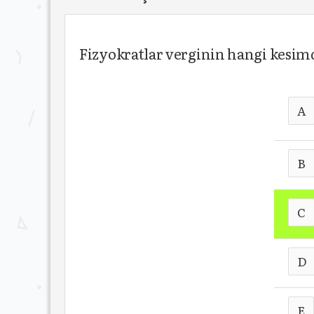
Fizyokratlar verginin hangi kesim
A
B
C
D
E