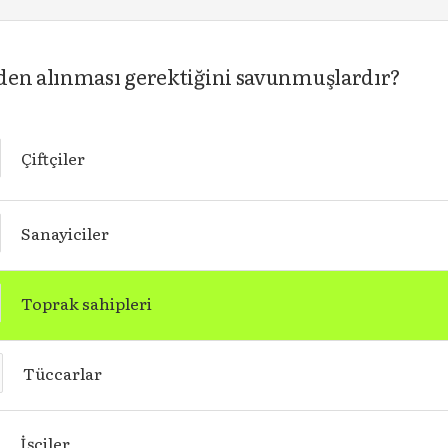
den alınması gerektiğini savunmuşlardır?
Çiftçiler
Sanayiciler
Toprak sahipleri
Tüccarlar
İşçiler