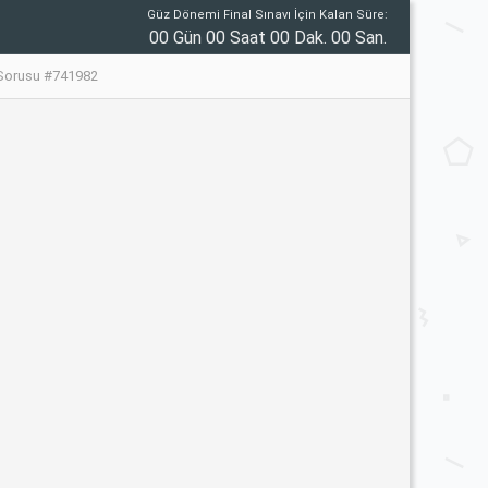
Güz Dönemi Final Sınavı İçin Kalan Süre:
00 Gün 00 Saat 00 Dak. 00 San.
 Sorusu #741982