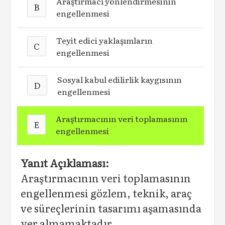
Araştırmacı yönlendirmesinin
B
engellenmesi
Teyit edici yaklaşımların
C
engellenmesi
Sosyal kabul edilirlik kaygısının
D
engellenmesi
Araştırmacının veri toplamasının
E
engellenmesi
Yanıt Açıklaması:
Araştırmacının veri toplamasının
engellenmesi gözlem, teknik, araç
ve süreçlerinin tasarımı aşamasında
yer almamaktadır.