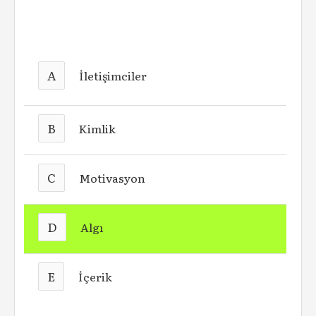
A
İletişimciler
B
Kimlik
C
Motivasyon
D
Algı
E
İçerik