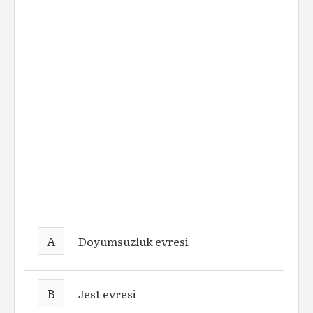
A
Doyumsuzluk evresi
B
Jest evresi