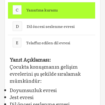
C
Yansıtma kuramı
D
Dil öncesi seslenme evresi
E
Telaffuz edilen dil evresi
Yanıt Açıklaması:
Çocukta konuşmanın gelişim
evrelerini şu şekilde sıralamak
mümkündür:
Doyumsuzluk evresi
Jest evresi
Dil öncesi seslenme evresi