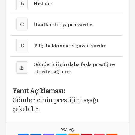
B
Hızlıdır
C
İtaatkar bir yapısı vardır.
D
Bilgi hakkında az güven vardır
Gönderici için daha fazla prestij ve
E
otorite sağlanır.
Yanıt Açıklaması:
Göndericinin prestijini aşağı
çekebilir.
PAYLAŞ: