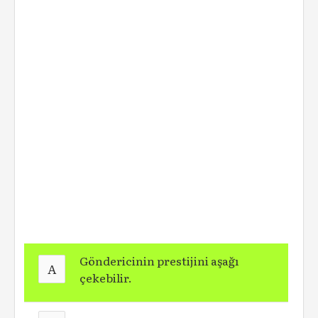
Göndericinin prestijini aşağı
A
çekebilir.