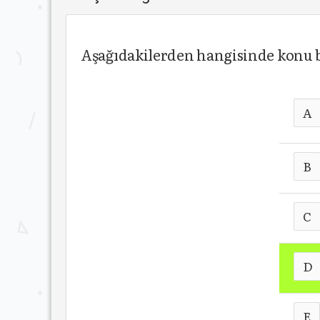
Aşağıdakilerden hangisinde konu
A
B
C
D
E