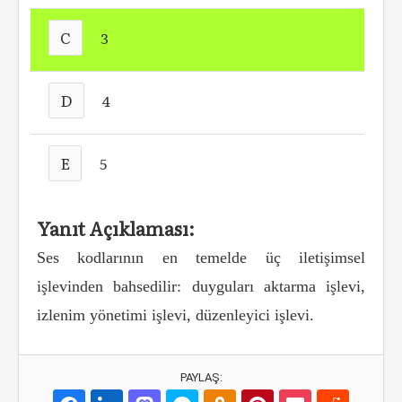
C
3
D
4
E
5
Yanıt Açıklaması:
Ses kodlarının en temelde üç iletişimsel
işle
vinden bahsedilir: duyguları aktarma işlevi,
izle
nim yönetimi işlevi, düzenleyici işlevi.
PAYLAŞ: