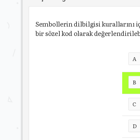
Sembollerin dilbilgisi kurallarını 
bir sözel kod olarak değerlendirileb
A
B
C
D