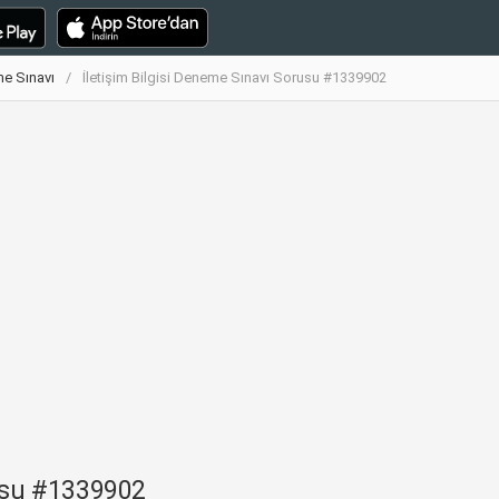
me Sınavı
İletişim Bilgisi Deneme Sınavı Sorusu #1339902
rusu #1339902