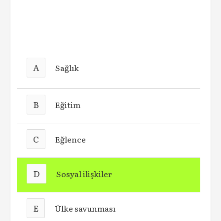
A
Sağlık
B
Eğitim
C
Eğlence
D
Sosyal ilişkiler
E
Ülke savunması