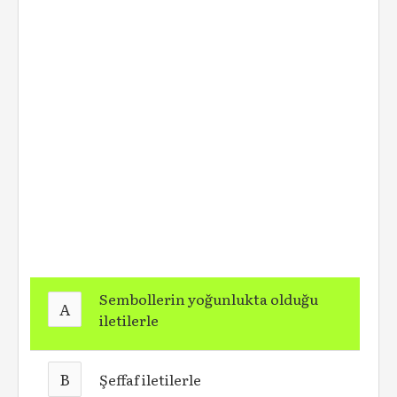
Sembollerin yoğunlukta olduğu
A
iletilerle
B
Şeffaf iletilerle