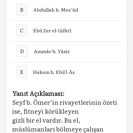
B
Abdullah b. Mes‘ûd
C
Ebû Zer el-Gifârî
D
Ammâr b. Yâsir
E
Hakem b. Ebü’l-Âs
Yanıt Açıklaması:
Seyf b. Ömer’in rivayetlerinin özeti
ise, fitneyi körükleyen
gizli bir el vardır. Bu el,
müslümanları bölmeye çalışan