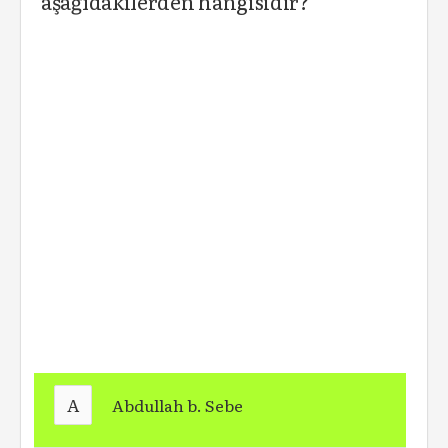
aşağıdakilerden hangisidir?
A
Abdullah b. Sebe